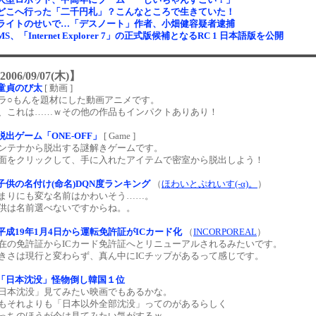
どこへ行った「二千円札」？こんなところで生きていた！
ライトのせいで…「デスノート」作者、小畑健容疑者逮捕
MS、「Internet Explorer 7」の正式版候補となるRC 1 日本語版を公開
2006/09/07(木)】
童貞のび太
[ 動画 ]
ラ○もんを題材にした動画アニメです。
、これは……ｗその他の作品もインパクトありあり！
脱出ゲーム「ONE-OFF」
[ Game ]
ンテナから脱出する謎解きゲームです。
面をクリックして、手に入れたアイテムで密室から脱出しよう！
子供の名付け(命名)DQN度ランキング
（
ほわいとぷれいす(-α)。
）
まりにも変な名前はかわいそう……。
供は名前選べないですからね。。
平成19年1月4日から運転免許証がICカード化
（
INCORPOREAL
）
在の免許証からICカード免許証へとリニューアルされるみたいです。
きさは現行と変わらず、真ん中にICチップがあるって感じです。
「日本沈没」怪物倒し韓国１位
日本沈没」見てみたい映画でもあるかな。
もそれよりも「日本以外全部沈没」ってのがあるらしく
っちのほうが今は見てみたい気がするｗ