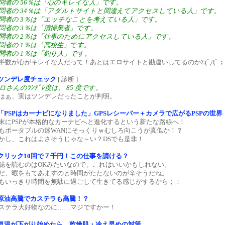
問者の 56％は「心のキレイな人」です。
問者の 34％は「アダルトサイトと間違えてアクセスしている人」です。
問者の 3％は「エッチなことを考えている人」です。
問者の 3％は「清掃業者」です。
問者の 2％は「仕事のためにアクセスしている人」です。
問者の 1％は「高校生」です。
問者の 1％は「釣り人」です。
半数が心がキレイな人だって！あとはエロサイトと勘違いしてるのかΣ(ﾟДﾟ；
ツンデレ度チェック
[ 診断 ]
ロさんのﾂﾝﾃﾞﾚ度は、 85 度です。
はぁ、実はツンデレだったことが判明。
「PSPはカーナビになりました」GPSレシーバー＋カメラで広がるPSPの世界
末にPSPが本格的なカーナビへと進化するという新たな路線へ！
もポータブルの迷WANにそっくりｗむしろ向こうが真似か！？
かし、これはよさそうじゃな～い？DSでも是非！
クリック10回で７千円！この仕事を請ける？
誌を読むのはOKみたいなので、これはいいかもしれない。
だ、暇をもてあますのと時間がたたないのが辛そうだね。
もいっきり時間を無駄に過ごして生きてる感じがするから；；
原油高騰でカステラも高騰！？
ステラ大好物なのに……マジですかー！
気温が下がり始めたら…乾燥肌・冷え早めの対策