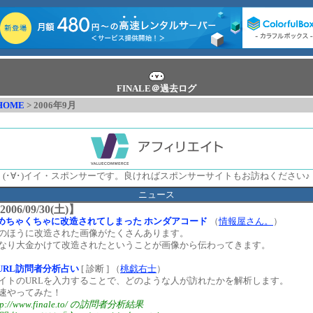
FINALE＠過去ログ
HOME
> 2006年9月
(･∀･)イイ・スポンサーです。良ければスポンサーサイトもお訪ねください♪
ニュース
2006/09/30(土)】
めちゃくちゃに改造されてしまった ホンダアコード
（
情報屋さん。
）
のほうに改造された画像がたくさんあります。
なり大金かけて改造されたということが画像から伝わってきます。
URL訪問者分析占い
[ 診断 ] （
桃戯右士
）
イトのURLを入力することで、どのような人が訪れたかを解析します。
速やってみた！
tp://www.finale.to/ の訪問者分析結果