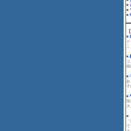
■
■
■
【
■
ド
こ
■
コ
画
■
あ
子
■
現
大
■
「
で
そ