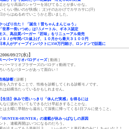
近かなり高温のシャワーを浴びてることが多いかな。
いくらい熱いのが快感(；´Д`)そのおかげでカサカサに(汗)
日からはぬるめでいこうかと思いました。
やっぱり出た！ 「誕生！晋ちゃんまんじゅう」
「世界一長いつめ」は7.5メートル、ギネス認定
モス、高品質バーガー「匠味」をリニューアル発売
ＵＳＪが年間パス値上げ、１０月から最大３１００円
日本人がディープインパクトに350万円賭け、ロンドンで話題に
2006/09/27(水)】
スーパーマリオパロディーズ
[ 動画 ]
ーパーマリオブラザーズのパロディ動画です。
ろいろなパターンがあって面白い！
性格診断
[ 診断 ]
前を入力することで、性格を診断してくれる診断モノです。
れは結構当たっているかもしれません。
【生活】休みで思いっきり「休んだ実感」を得るには
んなに疲れていてもできるだけ早起きすることかな。
とは土曜に早朝から遠出して深夜に帰ってくる1日フルに使うこと。
「HUNTER×HUNTER」の連載が休みっぱなしの原因
ント、連載再開はいつになるのだろう。
載が止まってもう半年以上……いっそのこと単行本のみにしちゃいなよ！