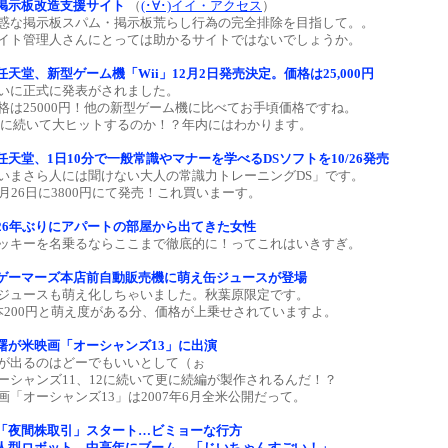
掲示板改造支援サイト
（
(･∀･)イイ・アクセス
）
惑な掲示板スパム・掲示板荒らし行為の完全排除を目指して。。
イト管理人さんにとっては助かるサイトではないでしょうか。
任天堂、新型ゲーム機「Wii」12月2日発売決定。価格は25,000円
いに正式に発表がされました。
格は25000円！他の新型ゲーム機に比べてお手頃価格ですね。
Sに続いて大ヒットするのか！？年内にはわかります。
任天堂、1日10分で一般常識やマナーを学べるDSソフトを10/26発売
いまさら人には聞けない大人の常識力トレーニングDS」です。
0月26日に3800円にて発売！これ買いまーす。
26年ぶりにアパートの部屋から出てきた女性
ッキーを名乗るならここまで徹底的に！ってこれはいきすぎ。
ゲーマーズ本店前自動販売機に萌え缶ジュースが登場
ジュースも萌え化しちゃいました。秋葉原限定です。
本200円と萌え度がある分、価格が上乗せされていますよ。
曙が米映画「オーシャンズ13」に出演
が出るのはどーでもいいとして（ぉ
ーシャンズ11、12に続いて更に続編が製作されるんだ！？
画「オーシャンズ13」は2007年6月全米公開だって。
「夜間株取引」スタート…ビミョーな行方
人型ロボット、中高年にブーム 「じいちゃんすごい！」