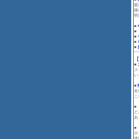
最
痛
明
■
■
■
■
■
【
■
ス
い
■
名
こ
■
ど
あ
■
ホ
連