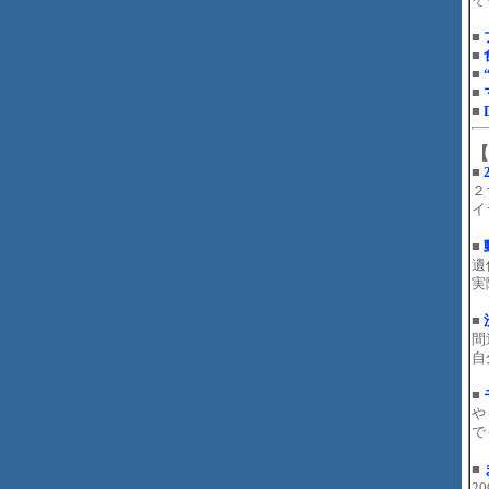
■
■
■
■
■
【
■
２
イ
■
遺
実
■
間
自
■
や
で
■
2