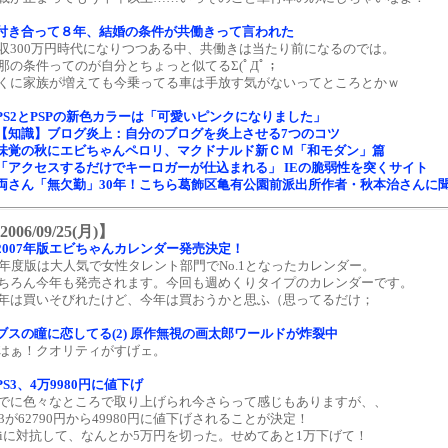
付き合って８年、結婚の条件が共働きって言われた
収300万円時代になりつつある中、共働きは当たり前になるのでは。
那の条件ってのが自分とちょっと似てるΣ(ﾟДﾟ；
くに家族が増えても今乗ってる車は手放す気がないってところとかｗ
PS2とPSPの新色カラーは「可愛いピンクになりました」
【知識】ブログ炎上：自分のブログを炎上させる7つのコツ
味覚の秋にエビちゃんペロリ、マクドナルド新ＣＭ「和モダン」篇
「アクセスするだけでキーロガーが仕込まれる」 IEの脆弱性を突くサイト
両さん「無欠勤」30年！こちら葛飾区亀有公園前派出所作者・秋本治さんに
2006/09/25(月)】
2007年版エビちゃんカレンダー発売決定！
6年度版は大人気で女性タレント部門でNo.1となったカレンダー。
ちろん今年も発売されます。今回も週めくりタイプのカレンダーです。
年は買いそびれたけど、今年は買おうかと思ふ（思ってるだけ；
ブスの瞳に恋してる(2) 原作無視の画太郎ワールドが炸裂中
はぁ！クオリティがすげェ。
PS3、4万9980円に値下げ
でに色々なところで取り上げられ今さらって感じもありますが、、
S3が62790円から49980円に値下げされることが決定！
iiに対抗して、なんとか5万円を切った。せめてあと1万下げて！