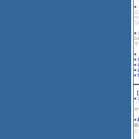
■
ニ
ベ
こ
■
2
で
■
■
■
■
■
【
■
「
ガ
■
超
こ