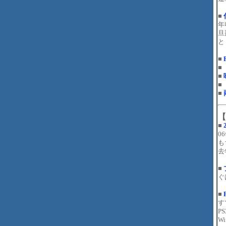
■
年
旦
と
■
■
■
■
■
【
■
0
も
去
■
ぐ
■
す
P
W