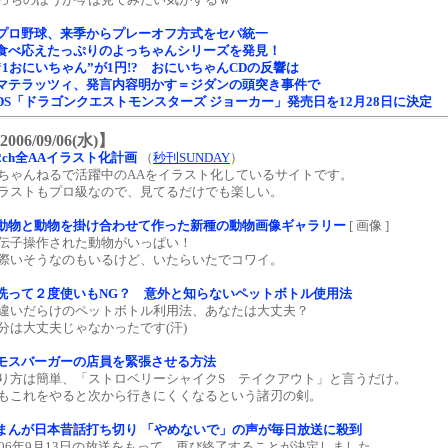
プロ野球、来季からプレーオフ方式をセパ統一
食べ応えたっぷりのよっちゃんシリーズを発見！
“1おにいちゃん”が1円!? おにいちゃんCDの反響は
マテラッツィ、発言内容明かす＝ジダンの頭突き事件で
DS「ドラゴンクエストモンスターズ ジョーカー」発売日を12月28日に決定
2006/09/06(水)】
2ch全AAイラスト化計画
（
秒刊SUNDAY
）
ちゃんねるで活躍中のAAをイラスト化しているサイトです。
ラストもプロ級なので、見てるだけでも楽しい。
動物と動物を掛け合わせて作った新種の動物画像ギャラリー
[ 画像 ]
伝子操作された動物がいっぱい！
際いそうなのもいるけど、いたらいたでコワイ。
洗って２度使いもNG？ 意外と知らないペットボトル使用法
違いだらけのペットボトル利用法、あなたは大丈夫？
分は大丈夫じゃなかったです(汗)
モスバーガーの店員を緊張させる方法
り方は簡単、「ストロベリーシャイクS テイクアウト」と言うだけ。
もこれをやると次から行きにくくなるという諸刃の剣。
まんが日本昔話打ち切り 「やめないで」の声が毎日放送に殺到
006年9月13日の放送をもって、再び終了することが決定しました。