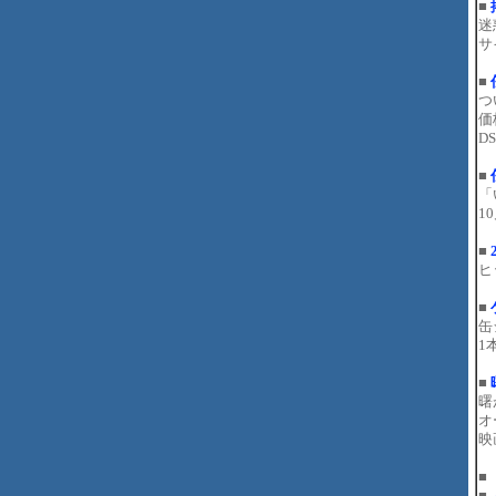
■
迷
サ
■
つ
価
D
■
「
1
■
ヒ
■
缶
1
■
曙
オ
映
■
■