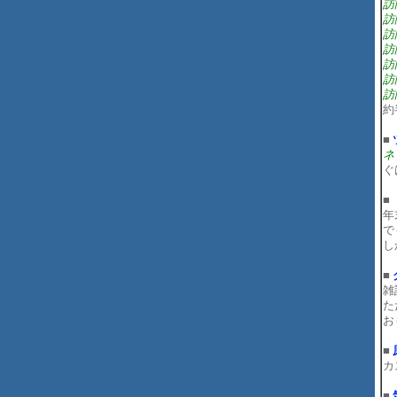
訪
訪
訪
訪
訪
訪
訪
約
■
ネ
ぐ
■
年
で
し
■
雑
た
お
■
カ
■