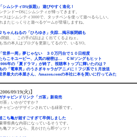
「シムシティDS(仮題)」 遊びやすく進化！
ンテンドーDSにシムシティが帰ってきます。
ースはシムシティ3000で、タッチペンを使って遊べるらしい。
れまたじっくりと遊べるゲームが登場しますね。
２ちゃんねるの「ひろゆき」失踪…掲示板閉鎖も
ch閉鎖、、この手の話はよく出てくるよねェ。
も当の本人はブログを更新してるので、いるYO。
「世界一周」夢じゃない ３０万円台で１０日程度
たらこキユーピー、人気の秘密は… ＣＭソングもヒット
2006年の「夏ドラマ」が終了、視聴率トップに輝いたのは？
あの「電車男」のうさぎキャラがアニメに！フジ系で１月放送
世界最大の本屋さん、Amazon.comの本社に本を買いに行ってみた
2006/09/19(火)】
ガチャピンドリンク「ガ茶」新発売
ガ茶」いかがですか？
チャピンがデザインされている緑茶です。
超こち亀が超すごすぎて卒倒しました
豪華祭典な内容になっているそうです。
ち亀ファンなら、見かけたら即ゲッツ！