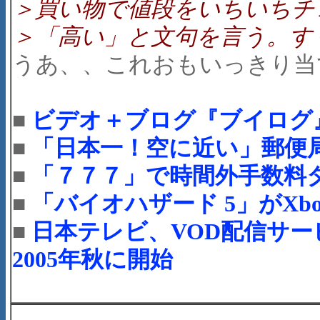
＞買い物で値段をいちいちチ
＞「高い」と文句を言う。す
うあ、、これおもいっきり当て
■
ビデオ＋ブログ『ブイログ
■
「日本一！空に近い」郵便
■
「７７７」で時間外手数料
■
「バイオハザード 5」がXbo
■
日本テレビ、VOD配信サー
2005年秋に開始