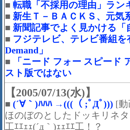
■
転職「不採用の理由」ラン
■
新生Ｔ－ＢＡＣＫＳ、元気系
■
新聞記事でよく見かける「
■
フジテレビ、テレビ番組を有
Demand」
■
「ニード フォー スピード
スト版ではない
【2005/07/13(水)】
■
(´∀｀)ﾊﾊﾊ →(((（ ;ﾟДﾟ)))
[動
ほのぼのとしたドッキリネタ
工ｴｴｪｪ(´д｀)ｪｪｴｴ工！？