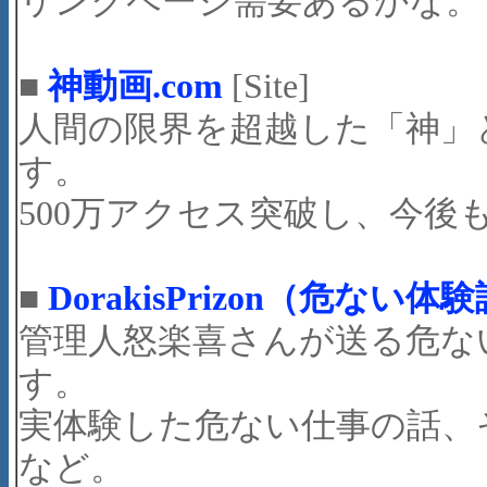
リンクページ需要あるかな。ま
■
神動画.com
[Site]
人間の限界を超越した「神」
す。
500万アクセス突破し、今後
■
DorakisPrizon（危ない体
管理人怒楽喜さんが送る危な
す。
実体験した危ない仕事の話、
など。