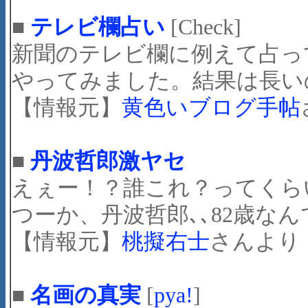
■
テレビ欄占い
[Check]
新聞のテレビ欄に例えて占っ
やってみました。結果は長い
【情報元】
黄色いブログ手帖
■
丹波哲郎激ヤセ
えぇー！？誰これ？ってくら
つーか、丹波哲郎､､82歳なんです
【情報元】
桃擬右士
さんより
■
名画の真実
[
pya!
]