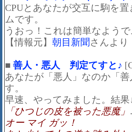
CPUとあなたが交互に駒を
ムです。
うおっ！これは簡単なようでム
【情報元】
朝目新聞
さんより
■
善人・悪人 判定てすと♪
[C
あなたが「悪人」なのか「善
す。
早速、やってみました。結果
「ひつじの皮を被った悪魔」
オー マイ ガッ！