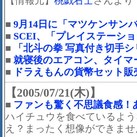
【情報元】
桃戯右士
さんより
■
9月14日に「マツケンサン
■
SCEI、「プレイステーショ
■
「北斗の拳 写真付き切手シリ
■
就寝後のエアコン、タイマー
■
ドラえもんの貨幣セット販
【2005/07/21(木)】
■
ファンも驚く不思議食感！
ハイチュウを食べているよう
え？まったく想像ができませ