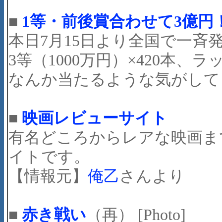
■
1等・前後賞合わせて3億
本日7月15日より全国で一斉
3等（1000万円）×420本、
なんか当たるような気がしてきた(
■
映画レビューサイト
有名どころからレアな映画ま
イトです。
【情報元】
俺乙
さんより
■
赤き戦い
（再） [Photo]