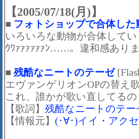
【2005/07/18(月)】
■
フォトショップで合体した
いろいろな動物が合体していま
ｳﾜｧｧｧｧｧｧﾝ……。違和感あ
■
残酷なニートのテーゼ
[Flas
エヴァンゲリオンOPの替え歌
これ、誰かが歌い直してるの
【歌詞】
残酷なニートのテー
【情報元】
(･∀･)イイ・アク