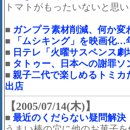
トマトがもったいないと思い
■
ガンプラ素材削減、何か変
■
「ムシキング」を映画化…
■
日テレ「火曜サスペンス劇
■
タトゥー、日本への謝罪ソ
■
親子二代で楽しめるトミカ
出店
【2005/07/14(木)】
■
最近のくだらない疑問解決
うまい棒の穴に他のお菓子を