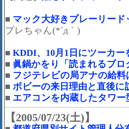
■
マック大好きプレーリード
プレちゃん(*´д｀)
■
KDDI、10月1日にツーカ
■
眞鍋かをり「読まれるブロ
■
フジテレビの局アナの給料
■
ボビーの来日理由と直後に
■
エアコンを内蔵したタワー型P
【2005/07/23(土)】
■
都道府県別サイト管理人分