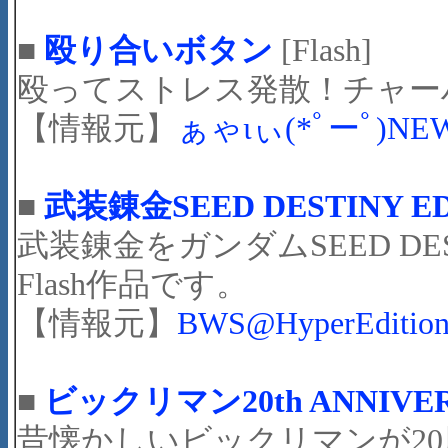
■
殴り合いボタン
[Flash]
殴ってストレス発散！チャー
【情報元】
ぁゃιぃ(*ﾟーﾟ)NE
■
武装錬金SEED DESTINY E
武装錬金をガンダムSEED D
Flash作品です。
【情報元】
BWS@HyperEditio
■
ビックリマン20th ANNIV
昔懐かしいビックリマンが2