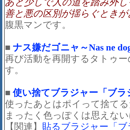
あと少しで人の道を踏み外し
善と悪の区別が揺らぐときが
腹黒マンです。
■
ナス嫌だゴニャ～Nas ne dog
再び活動を再開するタトゥーの
す。
■
使い捨てブラジャー「ブラ
使ったあとはポイって捨てる
まったく色っぽくは思えない
【関連】
貼るブラジャー「ブ