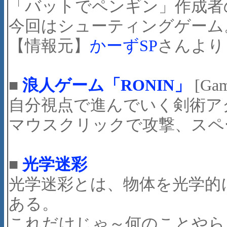
「バットでペンギン」作成者
今回はシューティングゲーム
【情報元】
かーずSP
さんより
■
浪人ゲーム「RONIN」
[Ga
自分視点で進んでいく剣術ア
マウスクリックで攻撃、スペ
■
光学迷彩
光学迷彩とは、物体を光学的
ある。
これだけじゃ～何のことやら