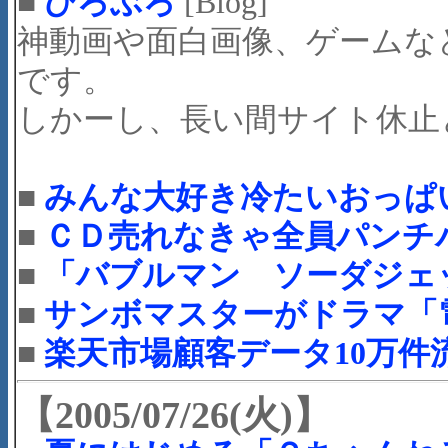
■
ひろぶろ
[Blog]
神動画や面白画像、ゲームな
です。
しかーし、長い間サイト休止
■
みんな大好き冷たいおっぱ
■
ＣＤ売れなきゃ全員パンチ
■
「バブルマン ソーダジェ
■
サンボマスターがドラマ「
■
楽天市場顧客データ10万件
【2005/07/26(火)】