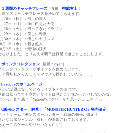
■
１週間のキャッチフレーズ
[ 情報：
桃戯右士
]
１週間のキャッチフレーズを決めてもらえます。
9月26日（日）：裸足の達人
9月27日（月）：血に飢えた天使
9月28日（火）：帰ってきたドラゴン
9月29日（水）：美しい野獣
9月30日（木）：優しいカリスマ
10月1日（金）：若き超人
10月2日（土）：最強の狂犬
となりました。とりあえず明日は裸足で過ごすことにします。
■
ポインタコレクション
[ 情報：
pya!
]
ポインタコレクターがポインタを集めています。
え？意味わからんって？マウスで操作していたら……。
■
livedoorのホームページ
何かと話題になっているライブドアのHPです。
名前は知ってても意外とサイトは見たこと無かったりしないかな。
パッっと見た感じ「Yahooのパクリ」かと思った……ボソッ。
■
G級モンスター、解禁！「MONSTER HUNTER G」発売決定
ネットゲーム「モンスターハンター」続編の発売が決定！
新たな武器ジャンル「双剣」が追加されております。
あぁーこのゲームやりたいなぁ(ﾟヮﾟ)