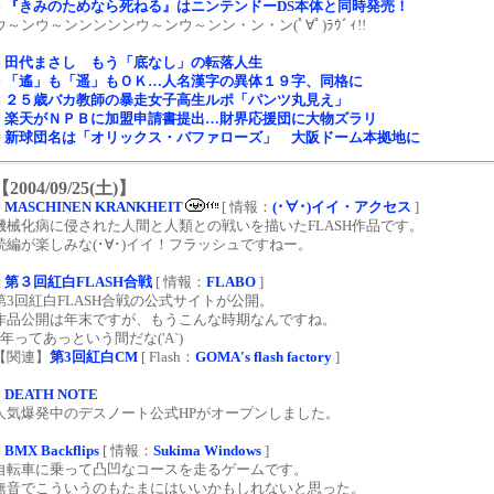
■
『きみのためなら死ねる』はニンテンドーDS本体と同時発売！
ウ～ンウ～ンンンンンウ～ンウ～ンン・ン・ン(ﾟ∀ﾟ)ﾗｳﾞｨ!!
■
田代まさし もう「底なし」の転落人生
■
「遙」も「遥」もＯＫ…人名漢字の異体１９字、同格に
■
２５歳バカ教師の暴走女子高生ルポ「パンツ丸見え」
■
楽天がＮＰＢに加盟申請書提出…財界応援団に大物ズラリ
■
新球団名は「オリックス・バファローズ」 大阪ドーム本拠地に
【2004/09/25(土)】
■
MASCHINEN KRANKHEIT
[ 情報：
(･∀･)イイ・アクセス
]
機械化病に侵された人間と人類との戦いを描いたFLASH作品です。
続編が楽しみな(･∀･)イイ！フラッシュですねー。
■
第３回紅白FLASH合戦
[ 情報：
FLABO
]
第3回紅白FLASH合戦の公式サイトが公開。
作品公開は年末ですが、もうこんな時期なんですね。
1年ってあっという間だな('A`)
【関連】
第3回紅白CM
[ Flash：
GOMA's flash factory
]
■
DEATH NOTE
人気爆発中のデスノート公式HPがオープンしました。
■
BMX Backflips
[ 情報：
Sukima Windows
]
自転車に乗って凸凹なコースを走るゲームです。
無音でこういうのもたまにはいいかもしれないと思った。