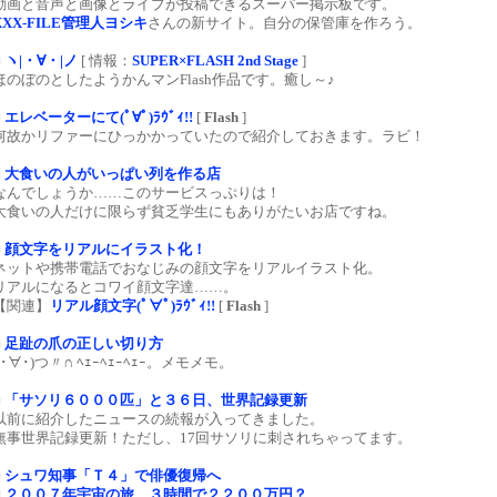
動画と音声と画像とライブが投稿できるスーパー掲示板です。
XXX-FILE管理人ヨシキ
さんの新サイト。自分の保管庫を作ろう。
■
ヽ|・∀・|ノ
[ 情報：
SUPER×FLASH 2nd Stage
]
ほのぼのとしたようかんマンFlash作品です。癒し～♪
■
エレベーターにて(ﾟ∀ﾟ)ﾗｳﾞｨ!!
[
Flash
]
何故かリファーにひっかかっていたので紹介しておきます。ラビ！
■
大食いの人がいっぱい列を作る店
なんでしょうか……このサービスっぷりは！
大食いの人だけに限らず貧乏学生にもありがたいお店ですね。
■
顔文字をリアルにイラスト化！
ネットや携帯電話でおなじみの顔文字をリアルイラスト化。
リアルになるとコワイ顔文字達……。
【関連】
リアル顔文字(ﾟ∀ﾟ)ﾗｳﾞｨ!!
[
Flash
]
■
足趾の爪の正しい切り方
( ･∀･)つ〃∩ ﾍｪｰﾍｪｰﾍｪｰ。メモメモ。
■
「サソリ６０００匹」と３６日、世界記録更新
以前に紹介したニュースの続報が入ってきました。
無事世界記録更新！ただし、17回サソリに刺されちゃってます。
■
シュワ知事「Ｔ４」で俳優復帰へ
■
２００７年宇宙の旅 ３時間で２２００万円？