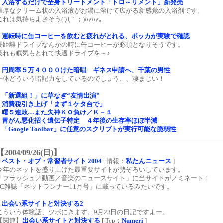
■
入浴するだけで全身トリートメント「トロ～リメント」新発売
濃厚なクリーム状の入浴液がお湯に溶けて広がる新感覚の入浴剤です。
これは気持ちよさそう(´Д｀；)ﾊｧﾊｧ。
■
運転時に缶コーヒーを飲むと疲れがとれる、ポッカが実験で確認
長距離ドライブなんかの時に缶コーヒーが必須となりそうです。
疲れも眠気もとれて快適ドライブを～♪
■
円周率５万４０００けた暗唱 ギネス申請へ、千葉の男性
一体どういう暗記力をしているのでしょう、、凄まじい！
■
「新選組！」に草なぎ“友情出演”
■
消費税引き上げ「まず１ケタ台で」
■
曙５連敗…また失神ＫＯ負け／Ｋ－１
■
胃がん悪化招く遺伝子特定 ４年後の生存率ほぼ半減
■
「Google Toolbar」に任意のスクリプトが実行可能な脆弱性
【2004/09/26(日)】
■
ベスト・オブ・常習者サイト 2004
[ 情報：
私たんニュース
]
今年のネットを盛り上げた最重要サイトが勢ぞろいしています。
「フラッシュ／動画／音楽のニュースサイト」に当サイトがノミネート！
PC雑誌「ネットランナー11月号」に載っているみたいです。
■
出会い系サイトと対決する2
こういう体験話、ツボにきます。9月23日の日記ですよー。
【関連】
出会い系サイトと対決する
[ Top：
Numeri
]