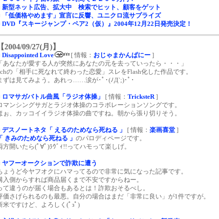
■
新型ネット広告、拡大中 検索でヒット、顧客をゲット
■
「低価格やめます」宣言に反響、ユニクロ流サプライズ
■
DVD『スキージャンプ・ペア2（仮）』2004年12月22日発売決定！
【2004/09/27(月)】
■
Disappointed Love
[ 情報：
おじゃまかんぱにー
]
「あなたが愛する人が突然にあなたの元を去っていったら・・・」
2chの「相手に死なれて終わった恋愛」スレをFlash化した作品です。
まずは見てみよう。あれっ……涙が･ﾟ･(ﾉД`;)･ﾟ･
■
ロマサガバトル曲風「ラジオ体操」
[ 情報：
TricksteR
]
ロマンシングサガとラジオ体操のコラボレーションソングです。
ほぉ、カッコイイラジオ体操の曲ですね。朝から張り切りそう。
■
デスノートネタ「 えるのためなら死ねる 」
[ 情報：
楽画喜堂
]
「 きみのためなら死ねる 」
のパロディページです。
両方開いたら(ﾟ∀ﾟ)ﾗｳﾞｨ!!ってハモって楽しげ。
■
ヤフーオークションで詐欺に遭う
ちょうど今ヤフオクにハマってるので非常に気になった記事です。
購入側からすれば商品届くまで不安ですからねー。
って違うのが届く場合もあるとは！詐欺おそるべし。
評価さげられるのも最悪。自分の場合はまだ「非常に良い」が1件ですが。
新米ですけど、よろしく(ﾟзﾟ)ゞ