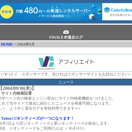
FINALE＠過去ログ
HOME
> 2004年9月
(･∀･)イイ・スポンサーです。良ければスポンサーサイトもお訪ねください♪
ニュース
【2004/09/30(木)】
●
サイト内検索設置
TOPページ右の検索エンジン部分にサイト内検索機能をつけました。
これで当サイトで過去に紹介したニュースを検索可能になります。
ふぅ、ようやく過去ログを有効利用できますー♪
■
Yahoo!ジオシティーズが一つになります！
10月5日より旧ジオシティーズと新ジオシティーズが統合します。
現在、ジオシティーズをご利用の人は（･∀-)ﾁｪｷﾗｯ。