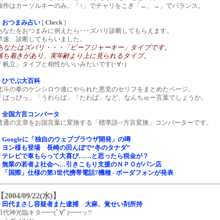
操作はカーソルキーのみ。「↑」でチャリをこぎ「←、→」でバランス。
■
おつまみ占い
[
Check
]
あなたをおつまみに例えたら･･･ズバリ診断してもらえます。
早速、診断してもらいました。
あなたはズバリ・・・「ビーフジャーキー」タイプです。
落ち着きがあり、実年齢より上に見られるタイプ。
「帆立」タイプと相性がいいみたいです(･∀･)
■
ひでぶ大百科
北斗の拳のケンシロウ達にやられた悪党のセリフをまとめたページ。
「ぱっびっ」「うわらば」「たわば」など、なんちゅー言葉でしょうか。
■
全国方言コンバータ
普通の文章をお国言葉に変換する「標準語->方言変換」コンバーターです。
■
Googleに「独自のウェブブラウザ開発」の噂
■
ヨン様も登場 長崎の田んぼで“冬のタナダ”
■
テレビで車もらって大喜び……と思ったら税金が？
■
無業の若者よ社会へ…引きこもり支援のＮＰＯがパン店
■
「国際」仕様の第3世代携帯電話7機種 - ボーダフォンが発表
【2004/09/22(水)】
■
田代まさし容疑者また逮捕 大麻、覚せい剤所持
田代神光臨キタ━━(ﾟ∀ﾟ)━━ッ!!