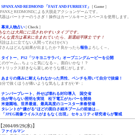
■
SPANX AND REDMOND 「FAST AND FURRIEST」
[
Game
]
SPANXとREDMONDによる大脱走アクションゲームです。
武器はパートナーのうさぎ！操作はカーソルキーとスペースを使用します。
■
幕末人物占い
[
Check
]
あなたは大局にに流されやすいタイプです。
そんな貴方は幕末に生まれていたら、新選組平隊士 です！
所詮は上に立てない人間ってわけか('A`)
皆さんはどんな結果が出ましたか？良かったら
報告
よろしく～。
■
タイトー、PS2「ツキヨニサラバ」オープニングムービーを公開
このゲーム､､ちょっと気になる～。面白いかな！？
マトリックス好きなら楽しめそうな感じがします。
■
あまりの痛みに耐えられなかった男性、ペンチを用いて自分で抜歯！
自分で抜くほうが痛いような気もしますが(･∀･；
■
ナンバープレート、外せば壊れる封印導入 国交省
■
虫が寄らない照明を実現 松下電工がカバーを開発
■
米遊園地、世界最速、最高高度のコースター来春登場
■
タレントが“嫌がる”ほどの面白さ細木ブームの前途は…
■
「JPEG画像ウイルスがまもなく出現」 セキュリティ研究者らが警戒
【2004/09/29(水)】
■
ファイルマン