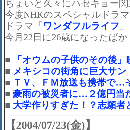
ちょいと久々にハセキョー関
今度NHKのスペシャルドラ
ドラマ「
ワンダフルライフ
」
今月22日に26歳になったば
■
「オウムの子供のその後」
■
メキシコの街角に巨大サン
■
ＴＶ、ＦＭ放送も携帯で…
■
豪雨の被災者に…２億円当
■
大学作りすぎた！？志願者
【2004/07/23(金)】