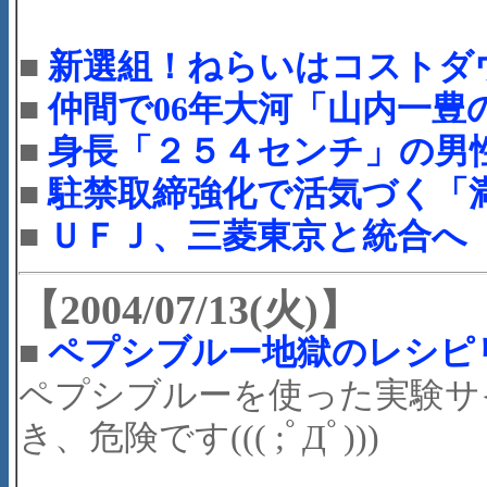
■
新選組！ねらいはコストダ
■
仲間で06年大河「山内一豊
■
身長「２５４センチ」の男
■
駐禁取締強化で活気づく「
■
ＵＦＪ、三菱東京と統合へ
【2004/07/13(火)】
■
ペプシブルー地獄のレシピ
ペプシブルーを使った実験サ
き、危険です((( ;ﾟДﾟ)))