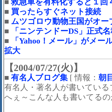
■
救急車を有料化すると１回
■
買ったらすぐネット接続 
■
ムツゴロウ動物王国がオー
■
「ニンテンドーDS」正式名
■
「Yahoo！メール」がメ
拡大
【2004/07/27(火)】
■
有名人ブログ集
[ 情報：
朝
有名人・著名人が書いている
へぇ～こんな人も書いてるの