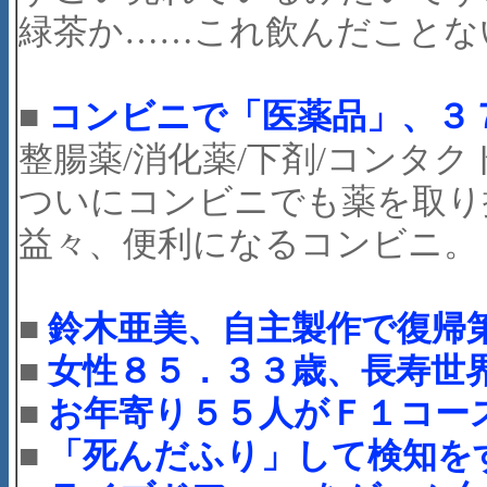
緑茶か……これ飲んだことな
■
コンビニで「医薬品」、３
整腸薬/消化薬/下剤/コンタ
ついにコンビニでも薬を取り
益々、便利になるコンビニ。
■
鈴木亜美、自主製作で復帰
■
女性８５．３３歳、長寿世
■
お年寄り５５人がＦ１コー
■
「死んだふり」して検知を