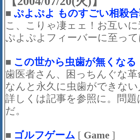
【2004/07/20(火)】
■
ぷよぷよ ものすごい相殺合
こ、こりゃ凄ェェ！お互いに
ぷよぷよフィーバーに至って
■
この世から虫歯が無くなる
歯医者さん、困っちんぐな革命的
なんと永久に虫歯ができない
詳しくは記事を参照に。問題
だ。
■
ゴルフゲーム
[
Game
]