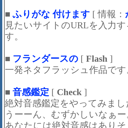
■
ふりがな 付けます
[ 情報：
見たいサイトのURLを入力
す。
■
フランダースの
[
Flash
]
一発ネタフラッシュ作品です
■
音感鑑定
[
Check
]
絶対音感鑑定をやってみまし
うーーん、むずかしいなぁー
あなたには絶対音感はありそ