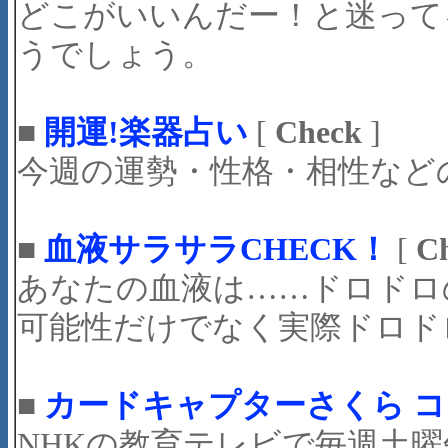
どこがいいんだー！と迷って
うでしょう。
■
開運!楽器占い
[
Check
]
今週の運勢・性格・相性など
■
血液サラサラCHECK！
[
C
あなたの血液は……ドロドロの可
可能性だけでなく実際ドロド
■
カードキャプターさくら 
NHKの教育テレビで毎週土曜