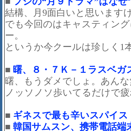
■
フジの“月９ドラマ”はな
結構、月9面白いと思います
でも今回のはキャスティング
ー。
というか今クールは珍しく1
■
曙、８・７Ｋ－１ラスベガ
曙、もうダメでしょ。あんな
ノッソノソ歩いてるだけで疲
■
ギネスで最も辛いスパイス
■
韓国サムスン、携帯電話端